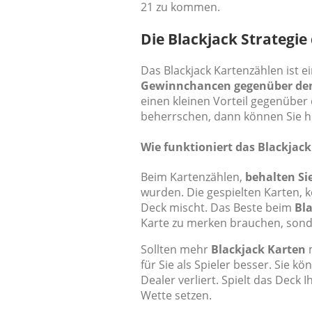
21 zu kommen.
Die Blackjack Strategie
Das Blackjack
Kartenzählen ist e
Gewinnchancen gegenüber dem
einen kleinen Vorteil gegenüber
beherrschen, dann können Sie h
Wie funktioniert das Blackjac
Beim Kartenzählen,
behalten Si
wurden. Die gespielten Karten, 
Deck mischt. Das Beste beim
Bl
Karte zu merken brauchen, sond
Sollten mehr
Blackjack Karten
m
für Sie als Spieler besser. Sie k
Dealer verliert. Spielt das Deck 
Wette setzen.