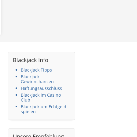
Blackjack Info
Blackjack Tipps
Blackjack
Gewinnchancen
Haftungsausschluss
Blackjack im Casino
Club
Blackjack um Echtgeld
spielen
Unsere Empfehlung