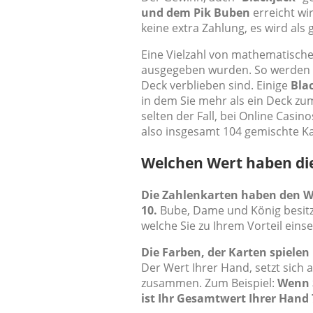
und dem Pik Buben
erreicht wi
keine extra Zahlung, es wird als
Eine Vielzahl von mathematischen
ausgegeben wurden. So werden 
Deck verblieben sind. Einige
Bla
in dem Sie mehr als ein Deck zum
selten der Fall, bei Online Casi
also insgesamt 104 gemischte Ka
Welchen Wert haben die
Die Zahlenkarten haben den Wert
10.
Bube, Dame und König besitz
welche Sie zu Ihrem Vorteil eins
Die Farben, der Karten spielen 
Der Wert Ihrer Hand, setzt sich
zusammen. Zum Beispiel:
Wenn S
ist Ihr Gesamtwert Ihrer Hand