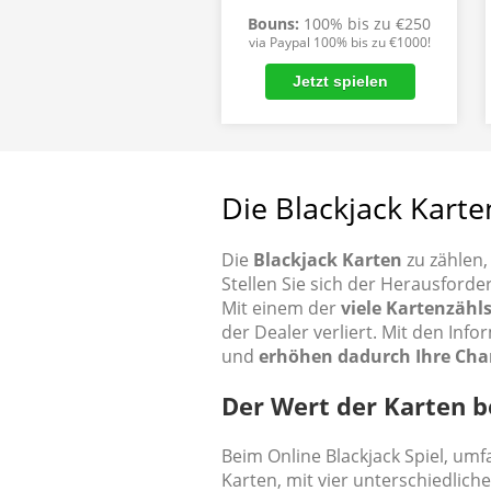
Bouns:
100% bis zu €250
via Paypal 100% bis zu €1000!
Jetzt spielen
Die Blackjack Karte
Die
Blackjack Karten
zu zählen,
Stellen Sie sich der Herausforde
Mit einem der
viele Kartenzähl
der Dealer verliert. Mit den Inf
und
erhöhen dadurch Ihre Ch
Der Wert der Karten b
Beim Online Blackjack Spiel, umfa
Karten, mit vier unterschiedliche