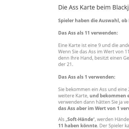
Die Ass Karte beim Black
Spieler haben die Auswahl, ob 
Das Ass als 11 verwenden:
Eine Karte ist eine 9 und die ande
Wenn Sie das Ass im Wert von 11
denn Ihre Hand, besitzt einen G
der 21.
Das Ass als 1 verwenden:
Sie bekommen ein Ass und eine 2.
weitere Karte,
und bekommen e
verwenden dann hätten Sie ja ve
das Ass aber im Wert von 1 v
Als „
Soft-Hände
“, werden Hände
11 haben könnte
. Der Spieler 